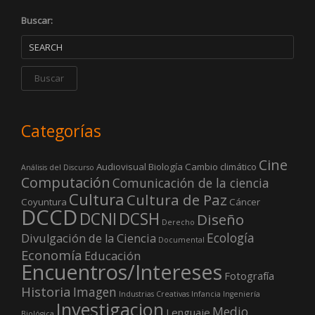
Buscar:
Categorías
Cine
Audiovisual
Biología
Cambio climático
Análisis del Discurso
Computación
Comunicación de la ciencia
Cultura
Cultura de Paz
Coyuntura
Cáncer
DCCD
DCNI
DCSH
Diseño
Derecho
Ecología
Divulgación de la Ciencia
Documental
Economía
Educación
Encuentros/Intereses
Fotografía
Historia
Imagen
Industrias Creativas
Infancia
Ingeniería
Investigacion
Medio
Lenguaje
Biológica