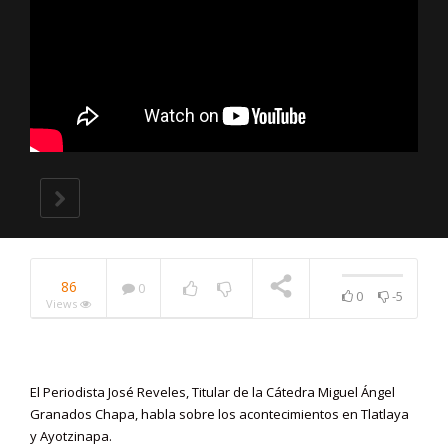
86
0
0
-5
Views
NOW PLAYING
El Periodista José Reveles, Titular de la Cátedra Miguel Ángel
Granados Chapa, habla sobre los acontecimientos en Tlatlaya
y Ayotzinapa.