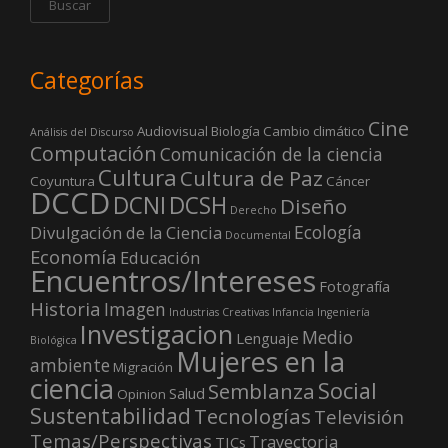
Categorías
Cine
Audiovisual
Biología
Cambio climático
Análisis del Discurso
Computación
Comunicación de la ciencia
Cultura
Cultura de Paz
Coyuntura
Cáncer
DCCD
DCNI
DCSH
Diseño
Derecho
Ecología
Divulgación de la Ciencia
Documental
Economía
Educación
Encuentros/Intereses
Fotografía
Historia
Imagen
Industrias Creativas
Infancia
Ingeniería
Investigacion
Medio
Lenguaje
Biológica
Mujeres en la
ambiente
Migración
ciencia
Social
Semblanza
Salud
Opinion
Sustentabilidad
Tecnologías
Televisión
Temas/Perspectivas
Trayectoria
TICs