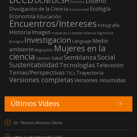
DCNI
DCSH
Diseño
Derecho
Ecología
Divulgación de la Ciencia
Documental
Economía
Educación
Encuentros/Intereses
Fotografía
Historia
Imagen
Industrias Creativas
Infancia
Ingeniería
Investigacion
Medio
Lenguaje
Biológica
Mujeres en la
ambiente
Migración
ciencia
Social
Semblanza
Salud
Opinion
Sustentabilidad
Tecnologías
Televisión
Temas/Perspectivas
Trayectoria
TICs
Versiones completas
Versiones resumidas
Últimos Videos
Dr. Tiburcio Moreno Olivos