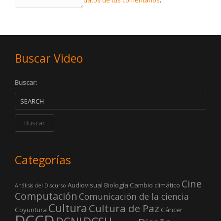
datos de tus comentarios
.
Buscar Video
Buscar:
Categorías
Cine
Audiovisual
Biología
Cambio climático
Análisis del Discurso
Computación
Comunicación de la ciencia
Cultura
Cultura de Paz
Coyuntura
Cáncer
DCCD