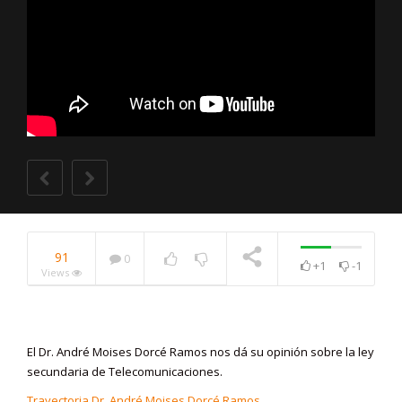
91
0
+1
-1
Views
NOW PLAYING
El Dr. André Moises Dorcé Ramos nos dá su opinión sobre la ley
secundaria de Telecomunicaciones.
Trayectoria Dr. André Moises Dorcé Ramos